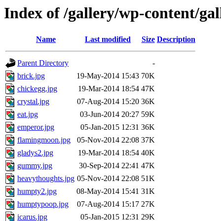
Index of /gallery/wp-content/gal
Name
Last modified
Size
Description
Parent Directory
-
brick.jpg
19-May-2014 15:43
70K
chickegg.jpg
19-Mar-2014 18:54
47K
crystal.jpg
07-Aug-2014 15:20
36K
eat.jpg
03-Jun-2014 20:27
59K
emperor.jpg
05-Jan-2015 12:31
36K
flamingmoon.jpg
05-Nov-2014 22:08
37K
gladys2.jpg
19-Mar-2014 18:54
40K
gummy.jpg
30-Sep-2014 22:41
47K
heavythoughts.jpg
05-Nov-2014 22:08
51K
humpty2.jpg
08-May-2014 15:41
31K
humptypoop.jpg
07-Aug-2014 15:17
27K
icarus.jpg
05-Jan-2015 12:31
29K