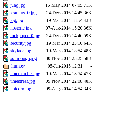
jung.jpg
15-May-2014 07:05
71K
krankus_0.jpg
24-Dec-2016 14:45
36K
log.jpg
19-Mar-2014 18:54
43K
nostone.jpg
07-Aug-2014 15:20
36K
rockpaper_0.jpg
24-Dec-2016 14:46
59K
security.jpg
19-Mar-2014 23:10
64K
skyface.jpg
19-Mar-2014 18:54
48K
sourdough.jpg
30-Nov-2014 23:25
58K
thumbs/
05-Jan-2015 12:31
-
timemarches.jpg
19-Mar-2014 18:54
47K
timestress.jpg
05-Nov-2014 22:08
48K
unicorn.jpg
09-Aug-2014 14:54
34K